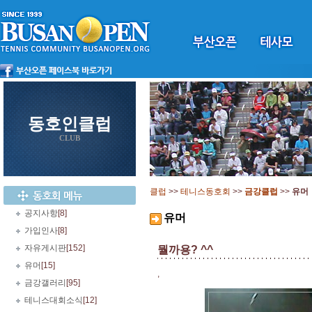
동호인클럽
CLUB
클럽
>>
테니스동호회
>>
금강클럽
>>
유머
공지사항
[8]
유머
가입인사
[8]
자유게시판
[152]
뭘까용? ^^
유머
[15]
,
금강갤러리
[95]
테니스대회소식
[12]