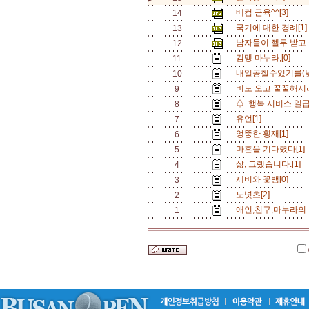
베컴 근육^^[3]
14
국기에 대한 경례[1
13
남자들이 젤루 받고 
12
컴맹 마누라,[0]
11
내일공칠수있기를(낮
10
비도 오고 꿀꿀해서리
9
♤..행복 서비스 일곱
8
유언[1]
7
엉뚱한 횡재[1]
6
마흔을 기다렸다[1]
5
삶, 그랬습니다.[1]
4
제비와 꽃뱀[0]
3
도넛츠[2]
2
애인,친구,마누라의 
1