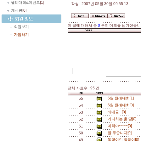
월례대회&이벤트
[1]
작성 : 2007년 05월 30일 09:55:13
게시판
[0]
이 글에 대해서 총
0
분이 메모를 남기셨습니
회원보기
가입하기
전체 자료수 : 95 건
6월 월례대회[1]
55
6월 월례대회[0]
54
배내골...[0]
53
기타치는 울 딸[0]
52
미희야~~~~[0]
51
잘 무씁니다[0]
50
동명이인 쌍둥이[0]
49