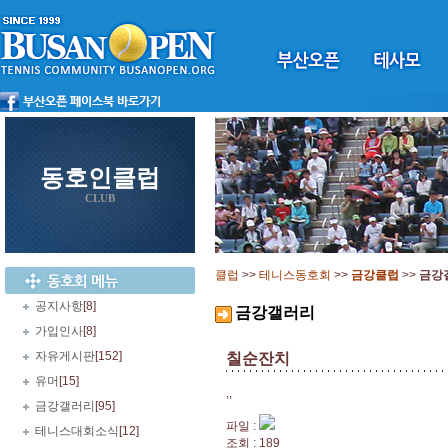
동호인클럽
CLUB
클럽
>>
테니스동호회
>>
금강클럽
>>
금강
공지사항
[8]
금강갤러리
가입인사
[8]
자유게시판
[152]
칠순잔치
유머
[15]
,,
금강갤러리
[95]
파일 :
테니스대회소식
[12]
조회 : 189