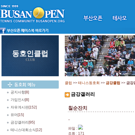
동호인클럽
CLUB
클럽
>>
테니스동호회
>>
금강클럽
>>
금강
공지사항
[8]
금강갤러리
가입인사
[8]
자유게시판
[152]
칠순잔치
유머
[15]
,,
금강갤러리
[95]
파일 :
테니스대회소식
[12]
조회 : 171