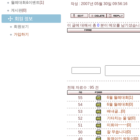
월례대회&이벤트
[1]
작성 : 2007년 05월 30일 09:56:16
게시판
[0]
이 글에 대해서 총
0
분이 메모를 남기셨습니
회원보기
가입하기
전체 자료수 : 95 건
6월 월례대회[1]
55
6월 월례대회[0]
54
배내골...[0]
53
기타치는 울 딸[0]
52
미희야~~~~[0]
51
잘 무씁니다[0]
50
동명이인 쌍둥이[0]
49