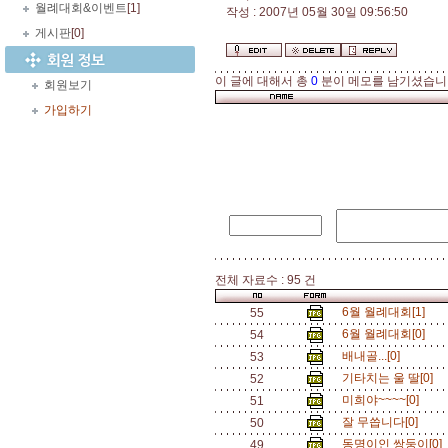
월례대회&이벤트
[1]
작성 : 2007년 05월 30일 09:56:50
게시판
[0]
이 글에 대해서 총
0
분이 메모를 남기셨습니
회원보기
가입하기
전체 자료수 : 95 건
6월 월례대회[1]
55
6월 월례대회[0]
54
배내골...[0]
53
기타치는 울 딸[0]
52
미희야~~~~[0]
51
잘 무씁니다[0]
50
동명이인 쌍둥이[0]
49