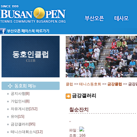
동호인클럽
CLUB
클럽
>>
테니스동호회
>>
금강클럽
>>
금강
공지사항
[8]
금강갤러리
가입인사
[8]
자유게시판
[152]
칠순잔치
유머
[15]
,,
금강갤러리
[95]
파일 :
테니스대회소식
[12]
조회 : 166