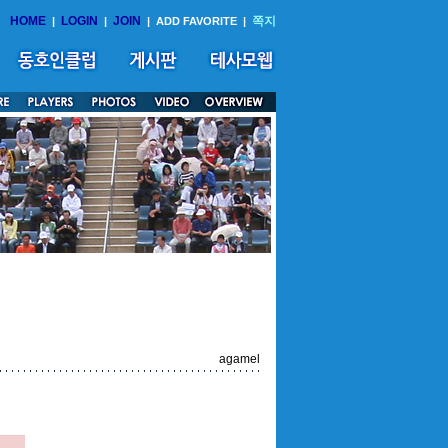
HOME
LOGIN
JOIN
쪽지
|
|
|
ADD FAVORITE
|
agamel