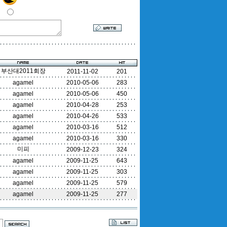
부산대2011회장
2011-11-02
201
agamel
2010-05-06
283
agamel
2010-05-06
450
agamel
2010-04-28
253
agamel
2010-04-26
533
agamel
2010-03-16
512
agamel
2010-03-16
330
미피
2009-12-23
324
agamel
2009-11-25
643
agamel
2009-11-25
303
agamel
2009-11-25
579
agamel
2009-11-25
277