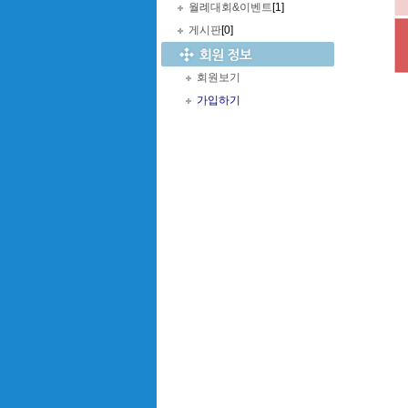
월례대회&이벤트
[1]
게시판
[0]
회원보기
가입하기