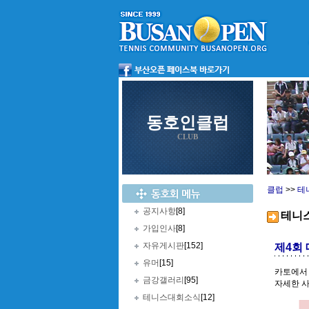
동호인클럽
CLUB
클럽
>>
테
공지사항
[8]
테니
가입인사
[8]
자유게시판
[152]
제4회
유머
[15]
카토에서
금강갤러리
[95]
자세한 
테니스대회소식
[12]