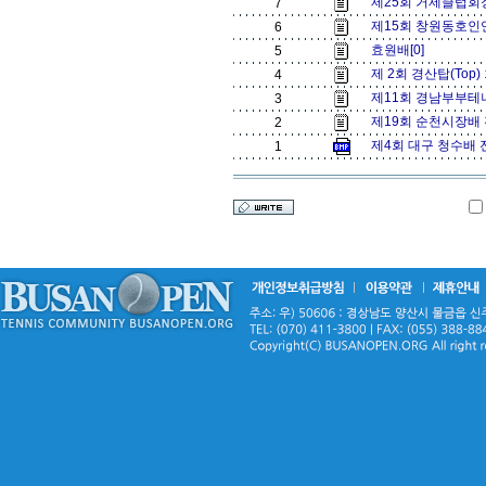
제25회 거제클럽회
7
제15회 창원동호인
6
효원배[0]
5
제 2회 경산탑(To
4
제11회 경남부부테
3
제19회 순천시장배 
2
제4회 대구 청수배
1