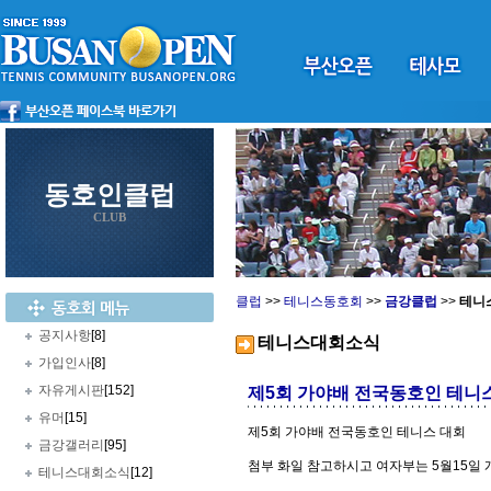
동호인클럽
CLUB
클럽
>>
테니스동호회
>>
금강클럽
>>
테니
공지사항
[8]
테니스대회소식
가입인사
[8]
자유게시판
[152]
제5회 가야배 전국동호인 테니
유머
[15]
제5회 가야배 전국동호인 테니스 대회
금강갤러리
[95]
첨부 화일 참고하시고 여자부는 5월15일
테니스대회소식
[12]