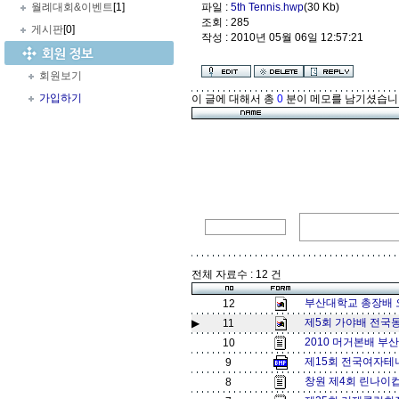
월례대회&이벤트
[1]
파일 :
5th Tennis.hwp
(30 Kb)
조회 : 285
게시판
[0]
작성 : 2010년 05월 06일 12:57:21
회원보기
가입하기
이 글에 대해서 총
0
분이 메모를 남기셨습니
전체 자료수 : 12 건
부산대학교 총장배 오픈
12
제5회 가야배 전국동
▶
11
2010 머거본배 부산 
10
제15회 전국여자테
9
창원 제4회 린나이
8