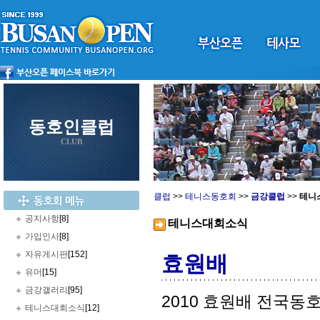
동호인클럽
CLUB
클럽
>>
테니스동호회
>>
금강클럽
>>
테니
공지사항
[8]
테니스대회소식
가입인사
[8]
자유게시판
[152]
효원배
유머
[15]
금강갤러리
[95]
2010 효원배 전국
테니스대회소식
[12]