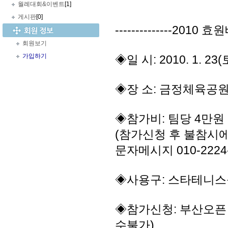
월례대회&이벤트
[1]
게시판
[0]
--------------2010
회원보기
가입하기
◈일 시: 2010. 1. 23
◈장 소: 금정체육공
◈참가비: 팀당 4만원
(참가신청 후 불참시
문자메시지 010-2224
◈사용구: 스타테니스
◈참가신청: 부산오픈 효
수불가)