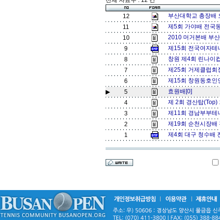
전체 자료수 : 12 건
부산대학교 총장배 오픈
12
제5회 가야배 전국동
11
2010 머거본배 부산 
10
제15회 전국여자테
9
창원 제4회 린나이
8
제25회 거제클럽회
7
제15회 창원동호인
6
효원배[0]
▶
5
제 2회 경산탑(To
4
제11회 경남부부테
3
제19회 순천시장배 
2
제4회 대구 청수배
1