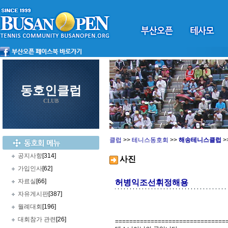
동호인클럽
CLUB
클럽
>>
테니스동호회
>>
해송테니스클럽
>
공지사항
[314]
사진
가입인사
[62]
자료실
[66]
허병익조선휘정해용
자유게시판
[387]
월례대회
[196]
대회참가 관련
[26]
===============================