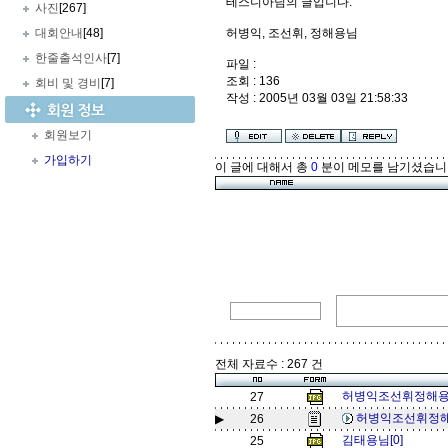
테스니아님의 글입니다.
사진
[267]
대회안내
[48]
허병익, 조선휘, 정해용님
한줄출석인사
[7]
파일 :
조회 : 136
회비 및 경비
[7]
작성 : 2005년 03월 03일 21:58:33
회원보기
가입하기
이 글에 대해서 총
0
분이 메모를 남기셨습니
전체 자료수 : 267 건
허병익조선휘정해용[
27
허병익조선휘정해용
▶
26
김태용님[0]
25