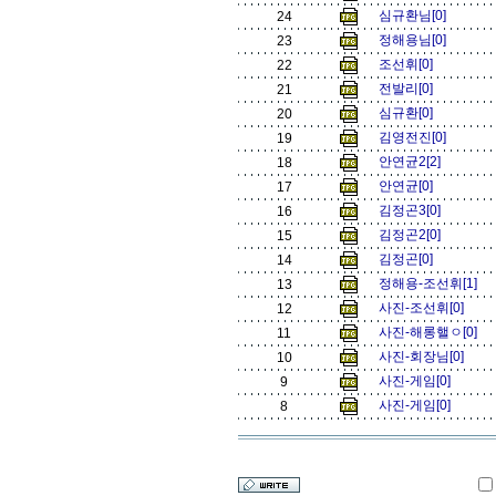
심규환님[0]
24
정해용님[0]
23
조선휘[0]
22
전발리[0]
21
심규환[0]
20
김영전진[0]
19
안연균2[2]
18
안연균[0]
17
김정곤3[0]
16
김정곤2[0]
15
김정곤[0]
14
정해용-조선휘[1]
13
사진-조선휘[0]
12
사진-해롱핼ㅇ[0]
11
사진-회장님[0]
10
사진-게임[0]
9
사진-게임[0]
8