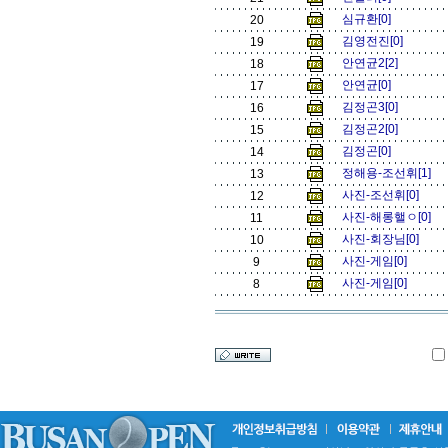
심규환[0]
20
김영전진[0]
19
안연균2[2]
18
안연균[0]
17
김정곤3[0]
16
김정곤2[0]
15
김정곤[0]
14
정해용-조선휘[1]
13
사진-조선휘[0]
12
사진-해롱핼ㅇ[0]
11
사진-회장님[0]
10
사진-게임[0]
9
사진-게임[0]
8