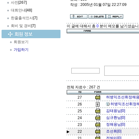
사진
[267]
작성 : 2005년 01월 07일 22:27:09
대회안내
[48]
한줄출석인사
[7]
회비 및 경비
[7]
이 글에 대해서 총
0
분이 메모를 남기셨습니
회원보기
가입하기
전체 자료수 : 267 건
허병익조선휘정해용[
27
허병익조선휘정해
26
김태용님[0]
25
심규환님[0]
24
정해용님[0]
23
조선휘[0]
▶
22
전발리[0]
21