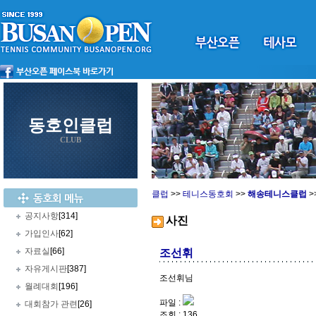
동호인클럽
CLUB
클럽
>>
테니스동호회
>>
해송테니스클럽
>
공지사항
[314]
사진
가입인사
[62]
자료실
[66]
조선휘
자유게시판
[387]
조선휘님
월례대회
[196]
파일 :
대회참가 관련
[26]
조회 : 136