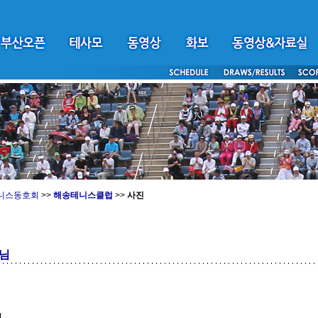
니스동호회
>>
해송테니스클럽
>>
사진
님
1