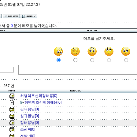
05년 01월 07일 22:27:37
해서 총
0
분이 메모를 남기셨습니다.
메모를 남겨주세요.
: 267 건
허병익조선휘정해용[0]
허병익조선휘정해용[0]
김태용님[0]
심규환님[0]
정해용님[0]
조선휘[0]
전발리[0]