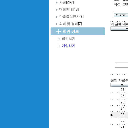
사진
[267]
작성 : 20
대회안내
[48]
한줄출석인사
[7]
회비 및 경비
[7]
이 글에 대
회원보기
가입하기
전체 자료수 
27
26
25
24
▶
23
22
21