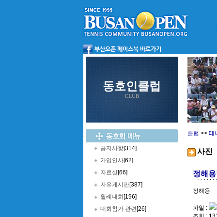
동호인클럽
CLUB
클럽
>>
테
공지사항
[314]
사진
가입인사
[62]
자료실
[66]
정해용
자유게시판
[387]
정해용
월례대회
[196]
파일 :
대회참가 관련
[26]
조회 : 13