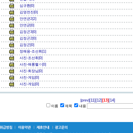
심규환[0]
김영전진[0]
안연균2[2]
안연균[0]
김정곤3[0]
김정곤2[0]
김정곤[0]
정해용-조선휘[1]
사진-조선휘[0]
사진-해롱핼ㅇ[0]
사진-회장님[0]
사진-게임[0]
사진-게임[0]
[11]
[12]
[13]
[14]
[prev]
이름
제목
내용