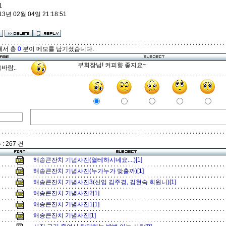
1
13년 02월 04일 21:18:51
해서 총
0
분이 메모를 남기셨습니다.
부회장님! 커피향 좋지요~
바람..
: 267 건
해송큰잔치 기념사진(열테하시네요....)[1]
해송큰잔치 기념사진(누가누가 맞출까)[1]
해송큰잔치 기념사진3(신입 김주경, 김현숙 회원니)[1]
해송큰잔치 기념사진2[1]
해송큰잔치 기념사진1[1]
해송큰잔치 기념사진[1]