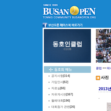
동호인클럽
CLUB
클럽
>>
테
공지사항
[314]
사진
가입인사
[62]
자료실
[66]
2013
자유게시판
[387]
,
월례대회
[196]
대회참가 관련
[26]