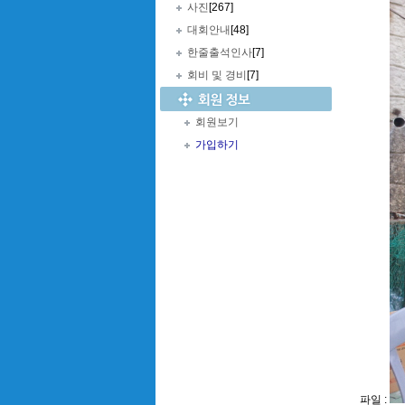
사진
[267]
대회안내
[48]
한줄출석인사
[7]
회비 및 경비
[7]
회원보기
가입하기
파일 :