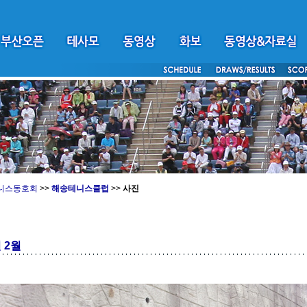
니스동호회
>>
해송테니스클럽
>>
사진
년 2월