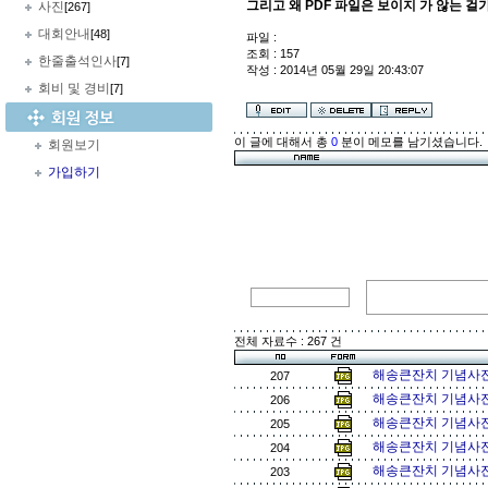
그리고 왜 PDF 파일은 보이지 가 않는 걸가요
사진
[267]
대회안내
[48]
파일 :
조회 : 157
한줄출석인사
[7]
작성 : 2014년 05월 29일 20:43:07
회비 및 경비
[7]
이 글에 대해서 총
0
분이 메모를 남기셨습니다.
회원보기
가입하기
전체 자료수 : 267 건
해송큰잔치 기념사진(
207
해송큰잔치 기념사진
206
해송큰잔치 기념사진3
205
해송큰잔치 기념사진
204
해송큰잔치 기념사진
203