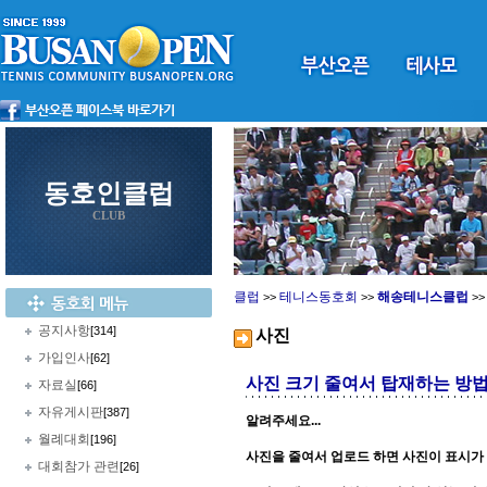
동호인클럽
CLUB
클럽
테니스동호회
해송테니스클럽
>>
>>
>
공지사항
[314]
사진
가입인사
[62]
사진 크기 줄여서 탑재하는 방법
자료실
[66]
자유게시판
[387]
알려주세요...
월례대회
[196]
사진을 줄여서 업로드 하면 사진이 표시가
대회참가 관련
[26]