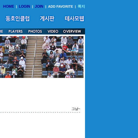
HOME
LOGIN
JOIN
쪽지
|
|
|
ADD FAVORITE
|
그냥~