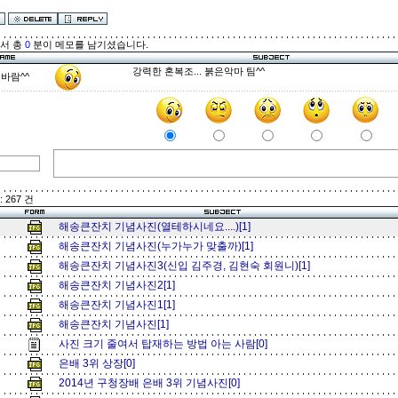
해서 총
0
분이 메모를 남기셨습니다.
강력한 혼복조... 붉은악마 팀^^
바람^^
 267 건
해송큰잔치 기념사진(열테하시네요....)[1]
해송큰잔치 기념사진(누가누가 맞출까)[1]
해송큰잔치 기념사진3(신입 김주경, 김현숙 회원니)[1]
해송큰잔치 기념사진2[1]
해송큰잔치 기념사진1[1]
해송큰잔치 기념사진[1]
사진 크기 줄여서 탑재하는 방법 아는 사람[0]
은배 3위 상장[0]
2014년 구청장배 은배 3위 기념사진[0]