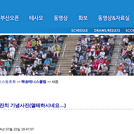
니스동호회
해송테니스클럽
>>
>>
사진
치 기념사진(열테하시네요....)
4년 07월 22일 18:47:07