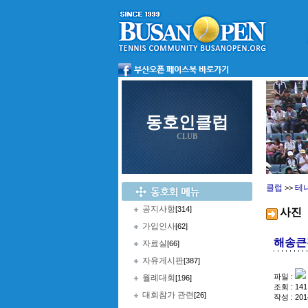
동호인클럽
CLUB
클럽
테
>>
공지사항
[314]
사진
가입인사
[62]
해송큰잔
자료실
[66]
자유게시판
[387]
파일 :
월례대회
[196]
조회 : 141
대회참가 관련
[26]
작성 : 201