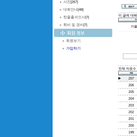
사진
[267]
대회안내
[48]
이 글에 대
한줄출석인사
[7]
회비 및 경비
[7]
가을
회원보기
가입하기
전체 자료수 :
▶
207
206
205
204
203
202
201
200
199