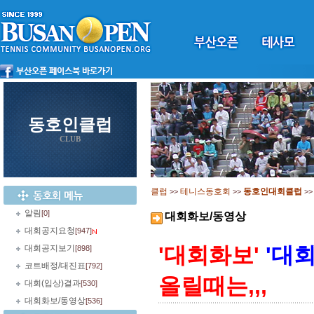
동호인클럽
CLUB
클럽
테니스동호회
동호인대회클럽
>>
>>
>
알림
[0]
대회화보/동영상
대회공지요청
[947]
'대회화보'
'대
대회공지보기
[898]
코트배정/대진표
[792]
올릴때는,,,
대회(입상)결과
[530]
대회화보/동영상
[536]