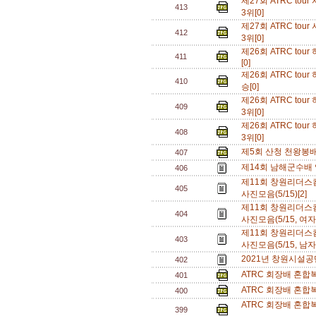
제27회 ATRC t
413
3위[0]
제27회 ATRC t
412
3위[0]
제26회 ATRC t
411
[0]
제26회 ATRC t
410
승[0]
제26회 ATRC t
409
3위[0]
제26회 ATRC t
408
3위[0]
제5회 산청 천왕봉
407
제14회 남해군수배 
406
제11회 창원리더
405
사진모음(5/15)[2]
제11회 창원리더
404
사진모음(5/15, 여
제11회 창원리더
403
사진모음(5/15, 남자
2021년 창원시설공
402
ATRC 회장배 혼합
401
ATRC 회장배 혼합
400
ATRC 회장배 혼합
399