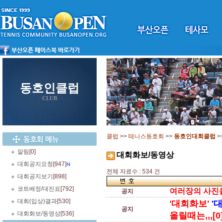
동호인클럽
CLUB
클럽
>>
테니스동호회
>>
동호인대회클럽
>
알림
[0]
대회화보/동영상
대회공지요청
[947]
전체 자료수 : 534 건
대회공지보기
[898]
코트배정/대진표
[792]
여러장의 사진을 
공지
대회(입상)결과
[530]
'대회화보'
'
공지
대회화보/동영상
[536]
올릴때는,,,[0