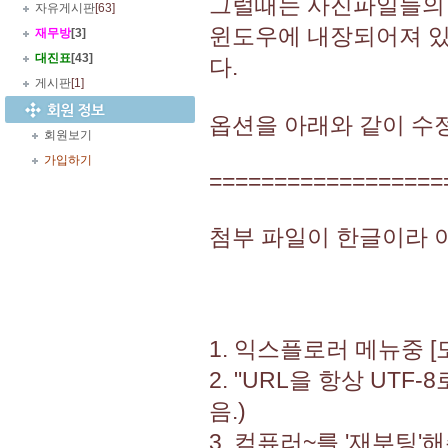
그럴때는 사진파일들의 
자유게시판
[63]
윈도우에 내장되어져 있
재무방
[3]
대진표
[43]
다.
게시판
[1]
옵션을 아래와 같이 수
회원보기
가입하기
==================
첨부 파일이 한글이라 이
1. 익스플로러 메뉴중 [
2. "URL을 항상 UT
음.)
3. 컴퓨러~를 '재부팅'