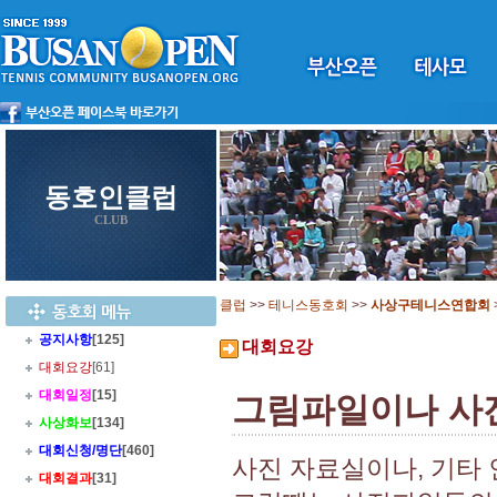
동호인클럽
CLUB
클럽
>>
테니스동호회
>>
사상구테니스연합회
공지사항
[125]
대회요강
대회요강
[61]
대회일정
[15]
그림파일이나 사진
사상화보
[134]
대회신청/명단
[460]
사진 자료실이나, 기타
대회결과
[31]