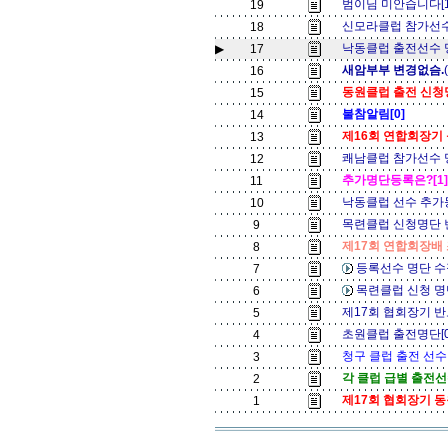
범이님 미안습니다[
19
신모라클럽 참가선수 
18
낙동클럽 출전선수 명
▶
17
새암부부 변경없슴.
16
동원클럽 출전 신청
15
불참알림[0]
14
제16회 연합회장기
13
쾌남클럽 참가선수 명
12
추가명단등록은?[1
11
낙동클럽 선수 추가
10
목련클럽 신청명단 
9
제17회 연합회장배 
8
등록선수 명단 수
7
목련클럽 신청 명
6
제17회 협회장기 
5
초원클럽 출전명단[
4
청구 클럽 출전 선수
3
각 클럽 급별 출전선
2
제17회 협회장기 
1