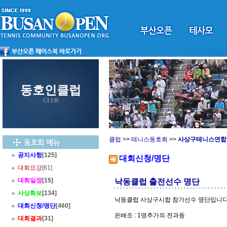
동호인클럽
CLUB
클럽
>>
테니스동호회
>>
사상구테니스연합
공지사항
[125]
대회신청/명단
대회요강
[61]
대회일정
[15]
낙동클럽 출전선수 명단
사상화보
[134]
낙동클럽 사상구시합 참가선수 명단입니
대회신청/명단
[460]
은배조 : 1명추가외 전과동
대회결과
[31]