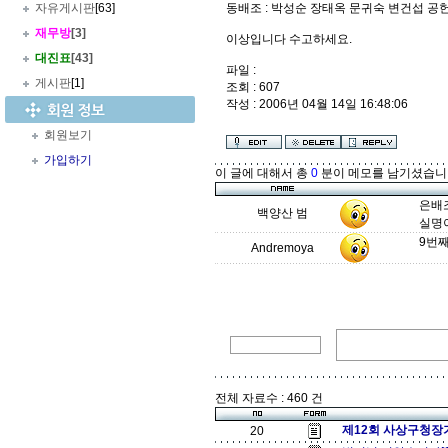
자유게시판
[63]
동배조 : 박성순 장태옥 문귀숙 변건섭 공
재무방
[3]
이상입니다 수고하세요.
대진표
[43]
파일 :
게시판
[1]
조회 : 607
작성 : 2006년 04월 14일 16:48:06
회원보기
가입하기
이 글에 대해서 총
0
분이 메모를 남기셨습니
은배
백양산 범
실명
9번
Andremoya
전체 자료수 : 460 건
제12회 사상구청장
20