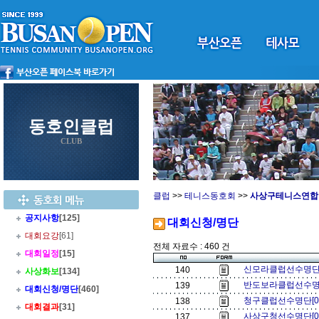
동호인클럽
CLUB
클럽
>>
테니스동호회
>>
사상구테니스연합
공지사항
[125]
대회신청/명단
대회요강
[61]
전체 자료수 : 460 건
대회일정
[15]
신모라클럽선수명단[
140
사상화보
[134]
반도보라클럽선수명
139
대회신청/명단
[460]
청구클럽선수명단[0
138
대회결과
[31]
사상구청선수명단[0
137