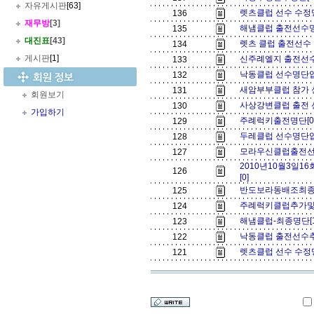
자유게시판
[63]
렛츠클럽 선수 수정명
136
재무방
[3]
해냄클럽 출전선수명
135
대진표
[43]
렛츠 클럽 출전선수
134
게시판
[1]
신주례엘지 출전선수 
133
낙동클럽 선수명단입
132
새암부부클럽 참가 
131
회원보기
사상강변클럽 출전 선
130
가입하기
주례럭키출전명단[0
129
두레클럽 선수명단입
128
모라우신클럽출전선
127
2010년10월3일
126
[0]
반도보라동배조최종
125
주례럭키클럽추가및
124
해냄클럽-최종명단[
123
낙동클럽 출전선수추
122
렛츠클럽 선수 수정
121