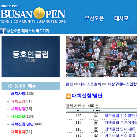
동호인클럽
CLUB
클럽
>>
테니스동호회
>>
사상구테니스연합
공지사항
[125]
대회신청/명단
대회요강
[61]
전체 자료수 : 460 건
대회일정
[15]
청구클럽 선수명단 변
120
사상화보
[134]
해냄클럽 추가삭제[
119
대회신청/명단
[460]
강맥클럽 입니다[0]
118
대회결과
[31]
반도보라 선수 등록 
117