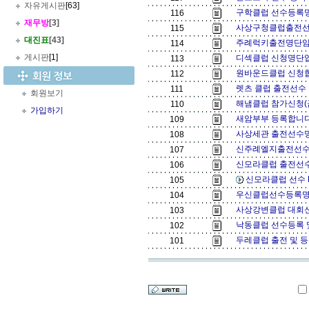
자유게시판
[63]
구학클럽 선수등록명
116
재무방
[3]
사상구청클럽출전선
115
대진표
[43]
주례럭키출전명단임
114
게시판
[1]
디섹클럽 신청명단입
113
원바운드클럽 신청합
112
렛츠 클럽 출전선수
111
회원보기
해냄클럽 참가신청(금
110
가입하기
새암부부 등록합니다.
109
사상세관 출전선수명
108
신주례엘지출전선수
107
신모라클럽 출전선수
106
신모라클럽 선수 B
105
우신클럽선수등록명
104
사상강변클럽 대회신
103
낙동클럽 선수등록 
102
두레클럽 출전 및 등
101