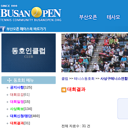
동호인클럽
CLUB
클럽
>>
테니스동호회
>>
사상구테니스연합
공지사항
[125]
대회결과
대회요강
[61]
대회일정
[15]
사상화보
[134]
대회신청/명단
[460]
대회결과
[31]
전체 자료수 : 31 건