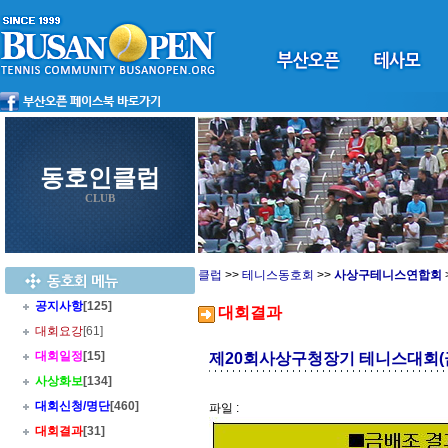
동호인클럽
CLUB
클럽
>>
테니스동호회
>>
사상구테니스연합회
공지사항
[125]
대회결과
대회요강
[61]
대회일정
[15]
제20회사상구청장기 테니스대회(금
사상화보
[134]
대회신청/명단
[460]
파일 :
대회결과
[31]