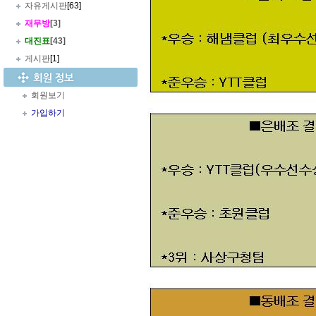
자유게시판
[63]
재무방
[3]
대진표
[43]
게시판
[1]
회원보기
가입하기