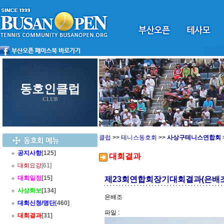
동호인클럽
CLUB
클럽
>>
테니스동호회
>>
사상구테니스연합회
공지사항
[125]
대회결과
대회요강
[61]
대회일정
[15]
제23회연합회장기대회결과(은배조
사상화보
[134]
은배조
대회신청/명단
[460]
파일 :
대회결과
[31]