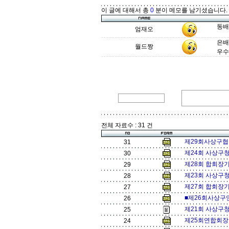
이 글에 대해서 총
0
분이 메모를 남기셨습니다.
동배
엄재오
은배
월드짱
우수
전체 자료수 : 31 건
제29회사상구협회
31
제24회 사상구
30
제28회 합회장기
29
제23회 사상구
28
제27회 합회장기
27
■제26회사상구
26
제21회 사상구
25
제25회연합회장기
24