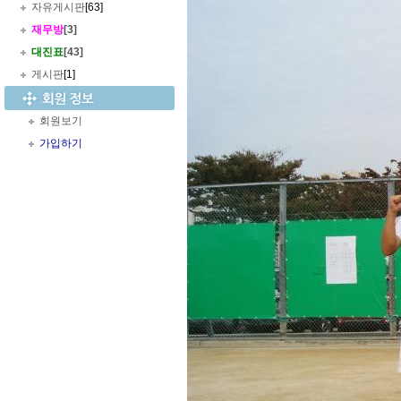
자유게시판
[63]
재무방
[3]
대진표
[43]
게시판
[1]
회원보기
가입하기