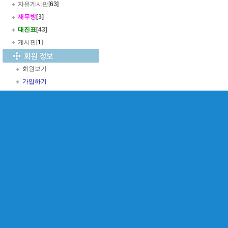
자유게시판
[63]
재무방
[3]
대진표
[43]
게시판
[1]
회원보기
가입하기