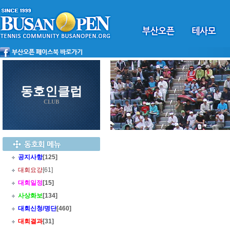
동호인클럽
CLUB
공지사항
[125]
대회요강
[61]
대회일정
[15]
사상화보
[134]
대회신청/명단
[460]
대회결과
[31]