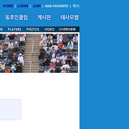
HOME
LOGIN
JOIN
쪽지
|
|
|
ADD FAVORITE
|