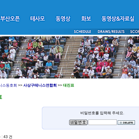
니스동호회
>>
사상구테니스연합회
>>
대진표
표
비밀번호를 입력해 주세요.
: 43 건