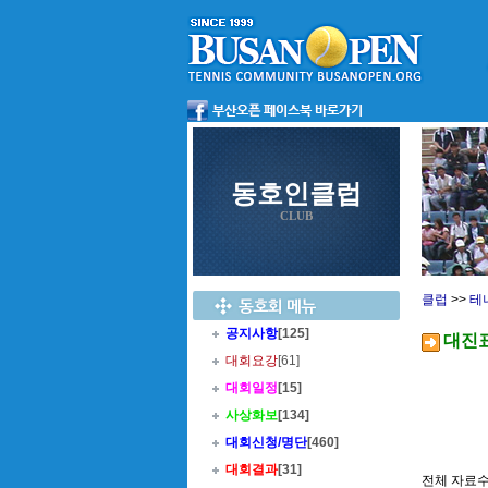
동호인클럽
CLUB
클럽
>>
테
공지사항
[125]
대진
대회요강
[61]
대회일정
[15]
사상화보
[134]
대회신청/명단
[460]
대회결과
[31]
전체 자료수 