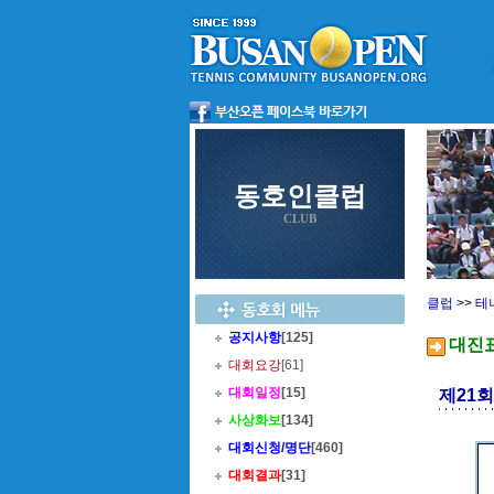
동호인클럽
CLUB
클럽
>>
테
공지사항
[125]
대진
대회요강
[61]
대회일정
[15]
제21
사상화보
[134]
대회신청/명단
[460]
대회결과
[31]