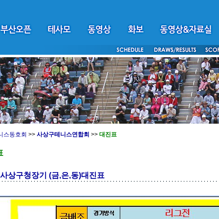
니스동호회
>>
사상구테니스연합회
>>
대진표
표
회사상구청장기 (금,은,동)대진표