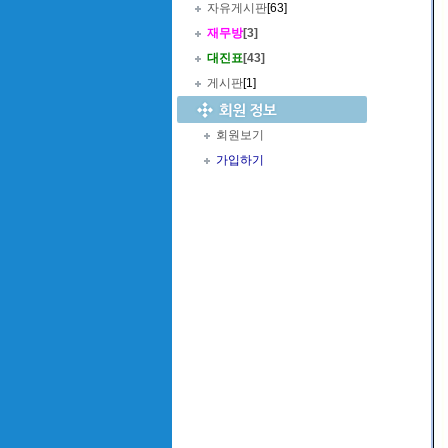
자유게시판
[63]
재무방
[3]
대진표
[43]
게시판
[1]
회원보기
가입하기