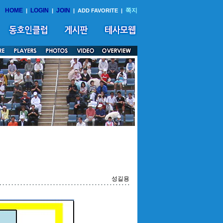
HOME
LOGIN
JOIN
쪽지
|
|
|
ADD FAVORITE
|
성길용