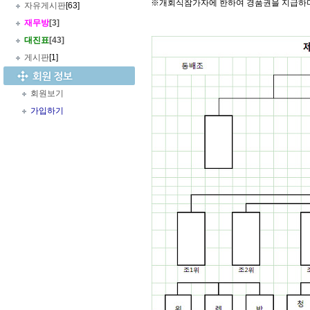
※개회식참가자에 한하여 경품권을 지급하
자유게시판
[63]
재무방
[3]
대진표
[43]
게시판
[1]
회원보기
가입하기