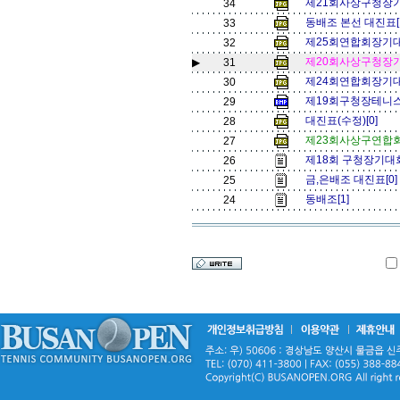
제21회사상구청장기 
34
동배조 본선 대진표[
33
제25회연합회장기대회
32
제20회사상구청장기테
▶
31
제24회연합회장기대회
30
제19회구청장테니스
29
대진표(수정)[0]
28
제23회사상구연합회
27
제18회 구청장기대
26
금,은배조 대진표[0
25
동배조[1]
24