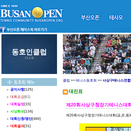
동호인클럽
CLUB
클럽
>>
테니스동호회
>>
사상구테니스연합
공지사항
[125]
대진표
대회요강
[61]
대회일정
[15]
제20회사상구청장기테니스대회(
사상화보
[134]
제20회사상구청장기테니스대회(금,은,동
대회신청/명단
[460]
대회결과
[31]