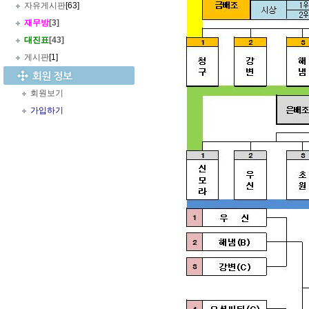
자유게시판
[63]
재무방
[3]
대진표
[43]
게시판
[1]
회원보기
가입하기