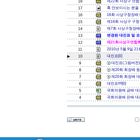
제22회 사상구 연합
18
혹 안보이시는 분을 위
17
16회 사상구청장배 
16
제16회 사상구 구청
15
제7회 사상구청장배
14
변경된 대진표 및 코
13
제21회사상구연합
12
2010년 5월 9일 
11
대진표[0]
▶
10
대진표(그림버전)
9
제20회 회장배 동
8
제20회 회장배 대
7
대진표!!!![0]
6
국회의원배 금배 대
5
국회의원배 은배 대
4