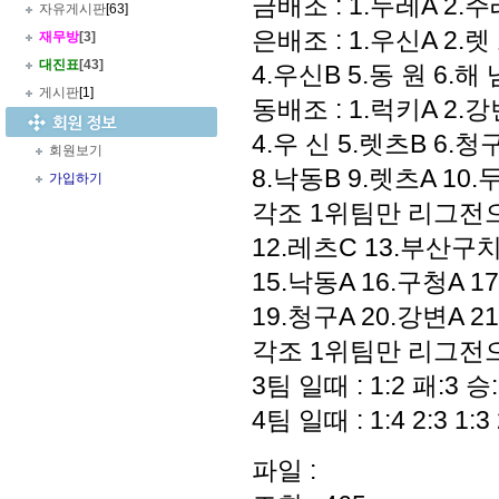
금배조 : 1.두레A 2.
자유게시판
[63]
은배조 : 1.우신A 2.렛
재무방
[3]
대진표
[43]
4.우신B 5.동 원 6.해
게시판
[1]
동배조 : 1.럭키A 2.강
4.우 신 5.렛츠B 6.청
회원보기
8.낙동B 9.렛츠A 10.두
가입하기
각조 1위팀만 리그전
12.레츠C 13.부산구치
15.낙동A 16.구청A 17
19.청구A 20.강변A 2
각조 1위팀만 리그전으
3팀 일때 : 1:2 패:3 승:
4팀 일때 : 1:4 2:3 1:3 
파일 :