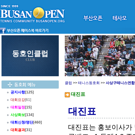
동호인클럽
CLUB
클럽
>>
테니스동호회
>>
사상구테니스연합
공지사항
[125]
대진표
대회요강
[61]
대회일정
[15]
대진표
사상화보
[134]
대회신청/명단
[460]
대진표는 홍보이사가 
대회결과
[31]