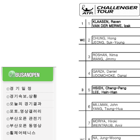
경 기 일 정
경기속보,상황
오늘의 경기결과
포토,영상갤러리
부산오픈 관전
기
부산오픈 동영상
휠체어테니스