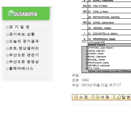
경 기 일 정
경기속보,상황
오늘의 경기결과
포토,영상갤러리
부산오픈 관전
기
부산오픈 동영상
휠체어테니스
파일 :
조회 : 1604
작성 : 2013년 05월 11일 18:57:17