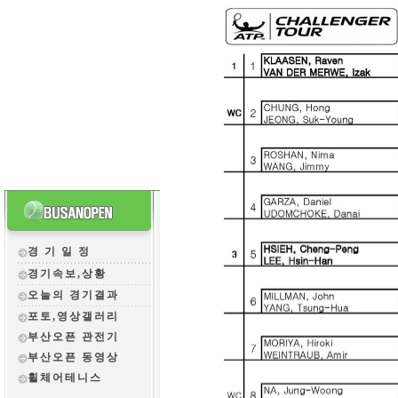
경 기 일 정
경기속보,상황
오늘의 경기결과
포토,영상갤러리
부산오픈 관전
기
부산오픈 동영상
휠체어테니스