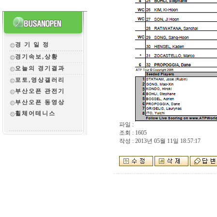
경 기 일 정
경기속보,상황
오늘의 경기결과
포토,영상갤러리
부산오픈 관전
기
부산오픈 동영상
휠체어테니스
파일 :
조회 : 1605
작성 : 2013년 05월 11일 18:57:17