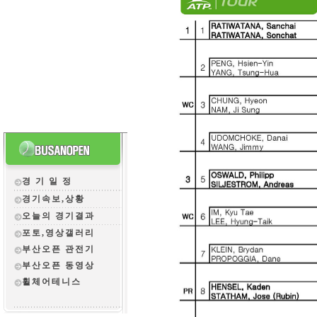
경 기 일 정
경기속보,상황
오늘의 경기결과
포토,영상갤러리
부산오픈 관전
기
부산오픈 동영상
휠체어테니스