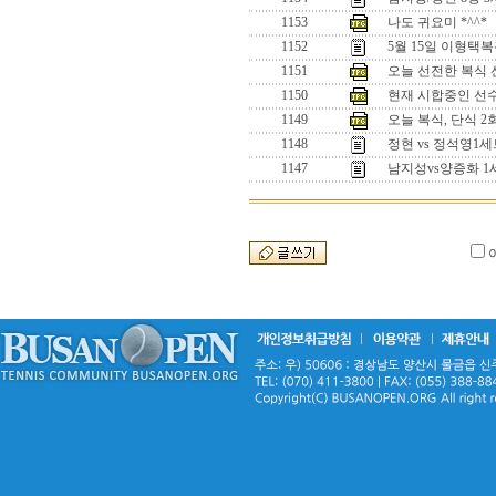
1153
나도 귀요미 *^^*
1152
5월 15일 이형택
1151
오늘 선전한 복식 선수
1150
현재 시합중인 선수들
1149
오늘 복식, 단식 
1148
정현 vs 정석영
1147
남지성vs양증화 