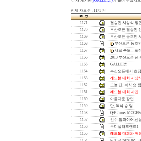
◇ 새 게시판(
(GALLERY)
에 올려 주십시오
전체 자료수 : 1171 건
1171
결승전 시상식 장
1170
부산오픈 결승전 
1169
부산오픈 동호인 
1168
부산오픈 동호인
1167
서브 속도... 
1166
2013 부산오픈 단
1165
GALLERY
1164
부산오픈에서 초
1163
레드볼 대회 시상
1162
오늘 단, 복식 승 
1161
레드볼 대회 사진
1160
아름다운 장면
1159
단, 복식 승 팀
1158
Q/F James MCGEE
1157
선수,엄파이어,선
1156
두디셀라포핸드1
1155
레드볼 대회와 귀
1154
남지성/정현 8강 