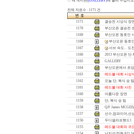
◇ 새 게시판(
(GALLERY)
에 올려 주십시오
전체 자료수 : 1171 건
1171
결승전 시상식 장
1170
부산오픈 결승전 
1169
부산오픈 동호인 
1168
부산오픈 동호인
1167
서브 속도... 
1166
2013 부산오픈 단
1165
GALLERY
1164
부산오픈에서 초
1163
레드볼 대회 시상
1162
오늘 단, 복식 승 
1161
레드볼 대회 사진
1160
아름다운 장면
1159
단, 복식 승 팀
1158
Q/F James MCGEE
1157
선수,엄파이어,선
1156
두디셀라포핸드1
1155
레드볼 대회와 귀
1154
남지성/정현 8강 