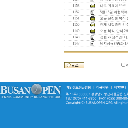
1153
나도 귀요미 *^^*
1152
5월 15일 이형택
1151
오늘 선전한 복식 선수
1150
현재 시합중인 선수들
1149
오늘 복식, 단식 
1148
정현 vs 정석영
1147
남지성vs양증화 