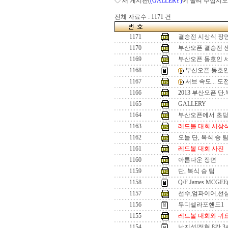
◇ 새 게시판(
(GALLERY)
에 올려 주십시오
전체 자료수 : 1171 건
1171
결승전 시상식 장
1170
부산오픈 결승전 
1169
부산오픈 동호인 
1168
부산오픈 동호인
1167
서브 속도... 
1166
2013 부산오픈 단
1165
GALLERY
1164
부산오픈에서 초
1163
레드볼 대회 시상
1162
오늘 단, 복식 승 
1161
레드볼 대회 사진
1160
아름다운 장면
1159
단, 복식 승 팀
1158
Q/F James MCGEE
1157
선수,엄파이어,선
1156
두디셀라포핸드1
1155
레드볼 대회와 귀
1154
남지성/정현 8강 