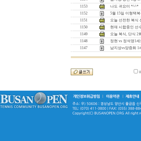
1153
나도 귀요미 *^^*
1152
5월 15일 이형택
1151
오늘 선전한 복식 선수
1150
현재 시합중인 선수들
1149
오늘 복식, 단식 
1148
정현 vs 정석영
1147
남지성vs양증화 