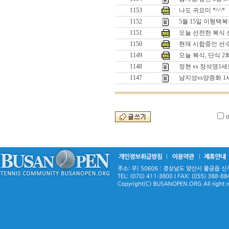
1153
나도 귀요미 *^^*
1152
5월 15일 이형택
1151
오늘 선전한 복식 선수
1150
현재 시합중인 선수들
1149
오늘 복식, 단식 
1148
정현 vs 정석영
1147
남지성vs양증화 