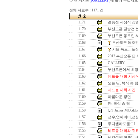
◇ 새 게시판(
(GALLERY)
에 올려 주십시오
전체 자료수 : 1171 건
1171
결승전 시상식 장
1170
부산오픈 결승전 
1169
부산오픈 동호인 
1168
부산오픈 동호인
1167
서브 속도... 
1166
2013 부산오픈 단
1165
GALLERY
1164
부산오픈에서 초
1163
레드볼 대회 시상
1162
오늘 단, 복식 승 
1161
레드볼 대회 사진
1160
아름다운 장면
1159
단, 복식 승 팀
1158
Q/F James MCGEE
1157
선수,엄파이어,선
1156
두디셀라포핸드1
1155
레드볼 대회와 귀
1154
남지성/정현 8강 