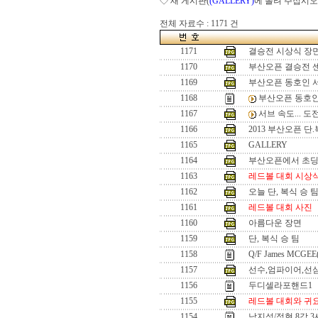
◇ 새 게시판(
(GALLERY)
에 올려 주십시오
전체 자료수 : 1171 건
1171
결승전 시상식 장
1170
부산오픈 결승전 
1169
부산오픈 동호인 
1168
부산오픈 동호인
1167
서브 속도... 
1166
2013 부산오픈 단
1165
GALLERY
1164
부산오픈에서 초
1163
레드볼 대회 시상
1162
오늘 단, 복식 승 
1161
레드볼 대회 사진
1160
아름다운 장면
1159
단, 복식 승 팀
1158
Q/F James MCGEE
1157
선수,엄파이어,선
1156
두디셀라포핸드1
1155
레드볼 대회와 귀
1154
남지성/정현 8강 