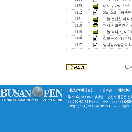
1153
나도 귀요미 *^^*
1152
5월 15일 이형택
1151
오늘 선전한 복식 선수
1150
현재 시합중인 선수들
1149
오늘 복식, 단식 
1148
정현 vs 정석영
1147
남지성vs양증화 