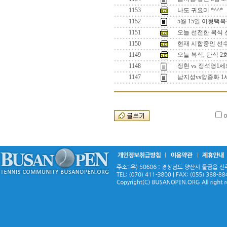
1153
나도 귀요미 *^^*
1152
5월 15일 이형택
1151
오늘 선전한 복식 선수
1150
현재 시합중인 선수들
1149
오늘 복식, 단식 
1148
정현 vs 정석영
1147
남지성vs양증화 