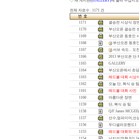
◇ 새 게시판(
(GALLERY)
에 올려 주십시오
전체 자료수 : 1171 건
1171
결승전 시상식 장
1170
부산오픈 결승전 
1169
부산오픈 동호인 
1168
부산오픈 동호인
1167
서브 속도... 
1166
2013 부산오픈 단
1165
GALLERY
1164
부산오픈에서 초
1163
레드볼 대회 시상
1162
오늘 단, 복식 승 
1161
레드볼 대회 사진
1160
아름다운 장면
1159
단, 복식 승 팀
1158
Q/F James MCGEE
1157
선수,엄파이어,선
1156
두디셀라포핸드1
1155
레드볼 대회와 귀
1154
남지성/정현 8강 