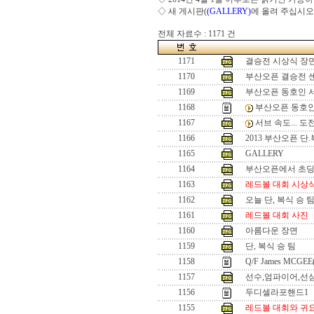
◇ 새 게시판(
(GALLERY)
에 올려 주십시오
전체 자료수 : 1171 건
1171
결승전 시상식 장
1170
부산오픈 결승전 
1169
부산오픈 동호인 
1168
부산오픈 동호인
1167
서브 속도... 
1166
2013 부산오픈 단
1165
GALLERY
1164
부산오픈에서 초
1163
레드볼 대회 시상
1162
오늘 단, 복식 승 
1161
레드볼 대회 사진
1160
아름다운 장면
1159
단, 복식 승 팀
1158
Q/F James MCGEE
1157
선수,엄파이어,선
1156
두디셀라포핸드1
1155
레드볼 대회와 귀