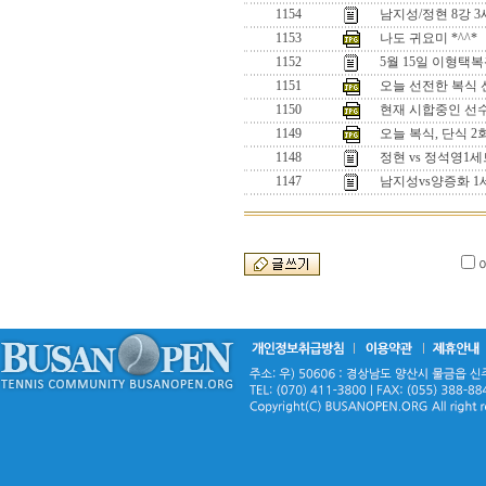
1154
남지성/정현 8강 
1153
나도 귀요미 *^^*
1152
5월 15일 이형택
1151
오늘 선전한 복식 선수
1150
현재 시합중인 선수들
1149
오늘 복식, 단식 
1148
정현 vs 정석영
1147
남지성vs양증화 