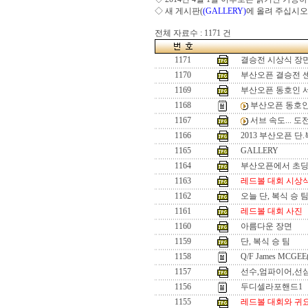
◇ 새 게시판(
(GALLERY)
에 올려 주십시오
전체 자료수 : 1171 건
1171
결승전 시상식 장
1170
부산오픈 결승전 
1169
부산오픈 동호인 
1168
부산오픈 동호인
1167
서브 속도... 
1166
2013 부산오픈 단
1165
GALLERY
1164
부산오픈에서 초
1163
레드볼 대회 시상
1162
오늘 단, 복식 승 
1161
레드볼 대회 사진
1160
아름다운 장면
1159
단, 복식 승 팀
1158
Q/F James MCGEE
1157
선수,엄파이어,선
1156
두디셀라포핸드1
1155
레드볼 대회와 귀