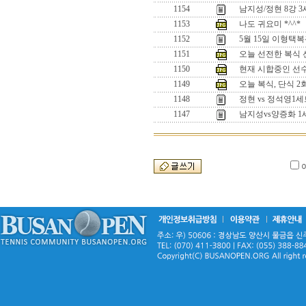
1154
남지성/정현 8강 
1153
나도 귀요미 *^^*
1152
5월 15일 이형택
1151
오늘 선전한 복식 선수
1150
현재 시합중인 선수들
1149
오늘 복식, 단식 
1148
정현 vs 정석영
1147
남지성vs양증화 