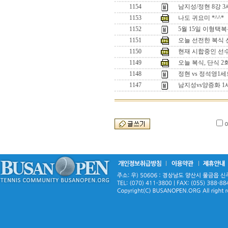
1154
남지성/정현 8강 
1153
나도 귀요미 *^^*
1152
5월 15일 이형택
1151
오늘 선전한 복식 선수
1150
현재 시합중인 선수들
1149
오늘 복식, 단식 
1148
정현 vs 정석영
1147
남지성vs양증화 