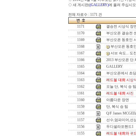
◇ 새 게시판(
(GALLERY)
에 올려 주십시오
전체 자료수 : 1171 건
1171
결승전 시상식 장
1170
부산오픈 결승전 
1169
부산오픈 동호인 
1168
부산오픈 동호인
1167
서브 속도... 
1166
2013 부산오픈 단
1165
GALLERY
1164
부산오픈에서 초
1163
레드볼 대회 시상
1162
오늘 단, 복식 승 
1161
레드볼 대회 사진
1160
아름다운 장면
1159
단, 복식 승 팀
1158
Q/F James MCGEE
1157
선수,엄파이어,선
1156
두디셀라포핸드1
1155
레드볼 대회와 귀