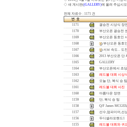
◇ 새 게시판(
(GALLERY)
에 올려 주십시오
전체 자료수 : 1171 건
1171
결승전 시상식 장
1170
부산오픈 결승전 
1169
부산오픈 동호인 
1168
부산오픈 동호인
1167
서브 속도... 
1166
2013 부산오픈 단
1165
GALLERY
1164
부산오픈에서 초
1163
레드볼 대회 시상
1162
오늘 단, 복식 승 
1161
레드볼 대회 사진
1160
아름다운 장면
1159
단, 복식 승 팀
1158
Q/F James MCGEE
1157
선수,엄파이어,선
1156
두디셀라포핸드1
1155
레드볼 대회와 귀