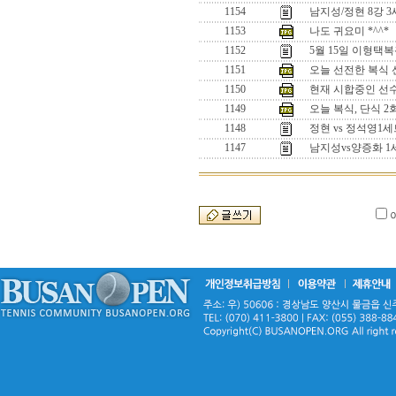
1154
남지성/정현 8강 
1153
나도 귀요미 *^^*
1152
5월 15일 이형택
1151
오늘 선전한 복식 선수
1150
현재 시합중인 선수들
1149
오늘 복식, 단식 
1148
정현 vs 정석영
1147
남지성vs양증화 