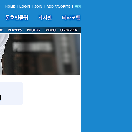
HOME
|
LOGIN
|
JOIN
|
ADD FAVORITE
|
쪽지