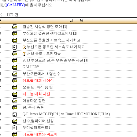
시판(
(GALLERY)
에 올려 주십시오
 : 1171 건
1
결승전 시상식 장면 모아
[1]
0
부산오픈 결승전 센타코트에서
[2]
9
부산오픈 동호인 서브속도 내가최고
8
부산오픈 동호인 서브속도 내가최고
7
서브 속도... 도전자들
6
2013 부산오픈 단.복 우승 준우승 사진
[1]
5
GALLERY
4
부산오픈에서 초딩선수
3
레드볼 대회 시상식
2
오늘 단, 복식 승 팀
1
레드볼 대회 사진
0
아름다운 장면
9
단, 복식 승 팀
8
Q/F James MCGEE(IRL) vs Dnnai UDOMCHOKE(THA)
7
선수,엄파이어,선심
6
두디셀라포핸드1
5
레드볼 대회와 귀요미