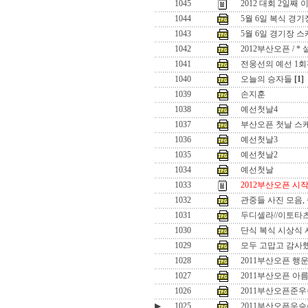
1045
2012 대회 2일째 이
1044
5월 6일 복식 경
1043
5월 6일 경기장 
1042
2012부산오픈 / 
1041
전웅선의 예선 1회
1040
오늘의 승자들
[1]
1039
손지훈
1038
예선첫날4
1037
부산오픈 첫날 스
1036
예선첫날3
1035
예선첫날2
1034
예선첫날
1033
2012부산오픈 시
1032
관중들 사진 모음,
1031
두디셀라//이토타
1030
단식 복식 시상식 사
1029
모두 고맙고 감사했
1028
2011부산오픈 행
1027
2011부산오픈 아
1026
2011부산오픈준우
▶
1025
2011부산오픈우승