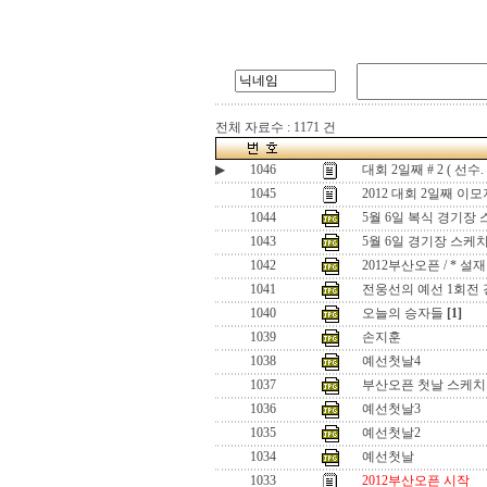
전체 자료수 : 1171 건
▶
1046
대회 2일째 # 2 ( 선수.
1045
2012 대회 2일째 이모저
1044
5월 6일 복식 경기장
1043
5월 6일 경기장 스케
1042
2012부산오픈 / * 
1041
전웅선의 예선 1회전
1040
오늘의 승자들
[1]
1039
손지훈
1038
예선첫날4
1037
부산오픈 첫날 스케치
1036
예선첫날3
1035
예선첫날2
1034
예선첫날
1033
2012부산오픈 시작