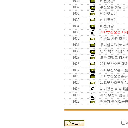
1038
예선첫날4
1037
부산오픈 첫날 스
1036
예선첫날3
1035
예선첫날2
1034
예선첫날
1033
2012부산오픈 시
1032
관중들 사진 모음,
1031
두디셀라//이토타
1030
단식 복식 시상식 사
1029
모두 고맙고 감사했
1028
2011부산오픈 행
1027
2011부산오픈 아
1026
2011부산오픈준우
1025
2011부산오픈우승
1024
재미있는 복식게임 
1023
복식 우승자 임규
1022
관중과 복식결승