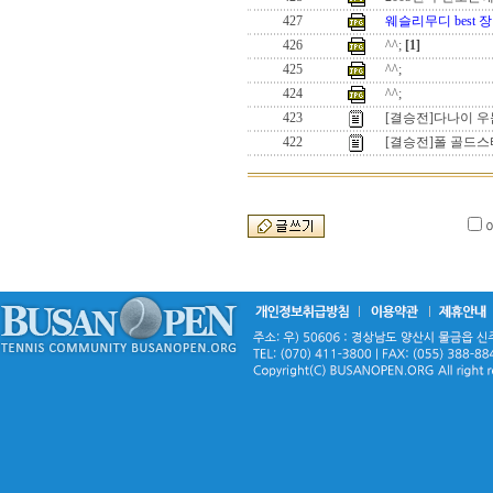
427
웨슬리무디 best 
426
^^;
[1]
425
^^;
424
^^;
423
[결승전]다나이 
422
[결승전]폴 골드