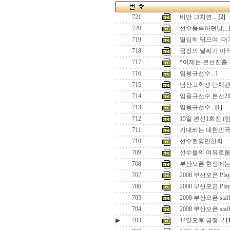
721
비만 그치면...
[2]
720
선수등록하던날,,,
719
열심히 닦으며. 대
718
금정의 날씨가 아직
717
*어제는 본선진출 
716
임용규선수...1
715
남산고학생 단체
714
임용규선수 본선2
713
임용규선수..
[1]
712
15일 본선1회전 (
711
기대되는 대한민국
710
선수환영만찬회
709
선수들의 여유로움 즐
708
부산오픈 현장에는.
707
2008 부산오픈 Playe
706
2008 부산오픈 Playe
705
2008 부산오픈 staff
704
2008 부산오픈 staf
▶
703
14일오후 금정..2
[