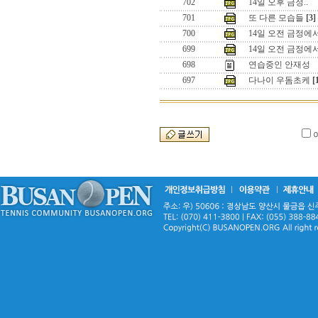
702
14일 오후 금정..
701
또 다른 모습들
[3]
700
14일 오전 금정에서
699
14일 오전 금정에서
698
연습중인 안재성
697
다나이 우돔초케
[