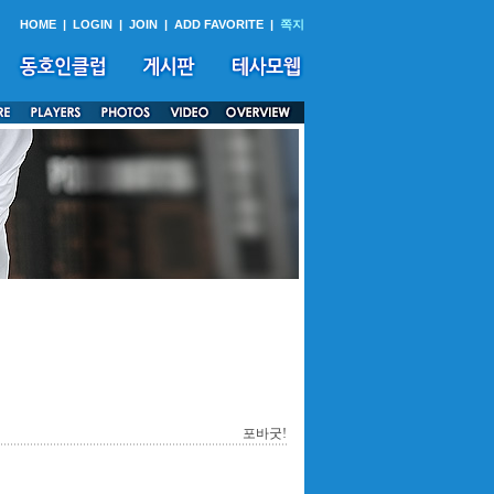
HOME
|
LOGIN
|
JOIN
|
ADD FAVORITE
|
쪽지
포바굿!