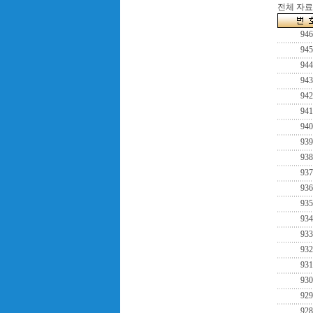
전체 자료수
946
945
944
943
942
941
940
939
938
937
936
935
934
933
932
931
930
929
928