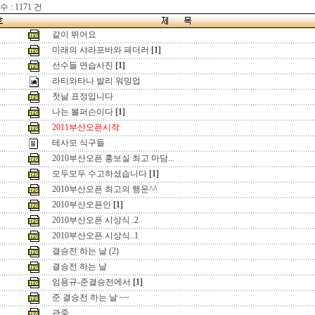
 : 1171 건
같이 뛰어요
미래의 샤라포바와 패더러
[1]
선수들 연습사진
[1]
라티와타나 발리 워밍업
첫날 표정입니다
나는 볼퍼슨이다
[1]
2011부산오픈시작
테사모 식구들
2010부산오픈 홍보실 최고 마담...
모두모두 수고하셨습니다
[1]
2010부산오픈 최고의 행운^^
2010부산오픈인
[1]
2010부산오픈 시상식..2
2010부산오픈 시상식..1
결승전 하는 날 (2)
결승전 하는 날
임용규-준결승전에서
[1]
준 결승전 하는 날 ~~
관중