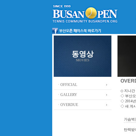
동영상
MOVIES
OVER
ㆍOFFICIAL
◇ 지나간 
ㆍGALLERY
◇
부산오
◇ 201
ㆍOVERDUE
◇ 새 게
가슴벅
탄력받아